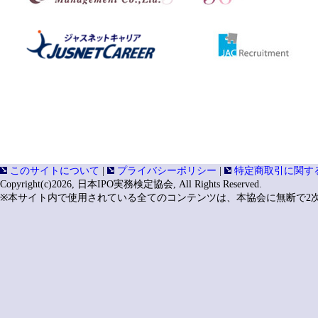
「合格者の声」を更新しました。
会員専用ページの「開示担当者向け
「合格者の声」を更新しました。
開示の実務」に「第２回 スコープ
2026年3月期を試験対象基準期とす
の測定方法（カテゴリー２：資本財
【開示様式理解編】の問題及びテキ
た。
た。
会員専用ページの「開示担当者向け
「合格者の声」を更新しました。
開示の実務」に「第19回 SSBJサ
準の解説 Part３テーマ別基準第1号
資格の学校TACのサイトで2025年3
（４）」を掲載しました。
売を開始しました。
このサイトについて
|
プライバシーポリシー
|
特定商取引に関す
Copyright(c)
2026, 日本IPO実務検定協会, All Rights Reserved.
会員専用ページの「上場企業の開示
2025年3月期を試験対象基準期とす
※本サイト内で使用されている全てのコンテンツは、本協会に無断で2
報、計算書類からIFRSまで」に「令和
【開示様式理解編】の問題及びテキ
告書レビューを踏まえた有価証券報
た。
るミスPart1」を掲載しました。
「開示様式理解編」試験問題・テキスト
会員専用ページにウェブセミナー『20
基準）の正誤表はこちら。
意事項』を掲載しました。
「合格者の声」を更新しました。