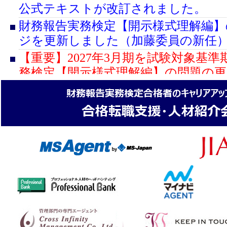
会員専用ページの「開示担当者向け
公式テキストが改訂されました。
開示の実務」に「第３回 スコープ
財務報告実務検定【開示様式理解編】
の測定方法（カテゴリー３：スコープ
ジを更新しました（加藤委員の新任
燃料及びエネルギー関連活動）」を
【重要】2027年3月期を試験対象基
会員専用ページの「開示担当者向け
務検定【開示様式理解編】の問題の
開示の実務」に「第20回 SSBJサ
ました。
準の解説 Part３テーマ別基準第1号
2026年3月期を試験対象基準期とす
（５）」を掲載しました。
【開示様式理解編】の問題を更新し
会場型セミナー『～結局スリム化し
「合格者の声」を更新しました。
は増えるのか？～コーポレートガバ
資格の学校TACのサイトで財務報告
次改訂を読み解く』を開催します。
演習編】対応 連結決算・開示実務演
会員専用ページの「上場企業の開示
版の販売が開始されました。
報、計算書類からIFRSまで」に「令和
資格の学校TACのサイトで2026年3
告書レビューを踏まえた有価証券報
売を開始しました。
るミスPart2」を掲載しました。