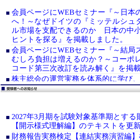
会員ページにWEBセミナー『～日本
へ！～なぜドイツの『ミッテルシュ
ル市場を支配できるのか 日本の中
ヒントを探る』を掲載しました。
会員ページにWEBセミナー『～結局
むしろ負担は増えるのか？～コーポ
コード第三次改訂を読み解く』を掲
株主総会の運営実務を体系的に学び
行するための実践力を証明する資格
実務検定」を創設しました。
会場型セミナー「～日本の中小企業
イツの『ミッテルシュタント』はグ
2027年3月期を試験対象基準期とす
できるのか 日本の中小企業の海外
【開示様式理解編】のテキストを更
る」を開催します。
財務報告実務検定【連結実務演習編】