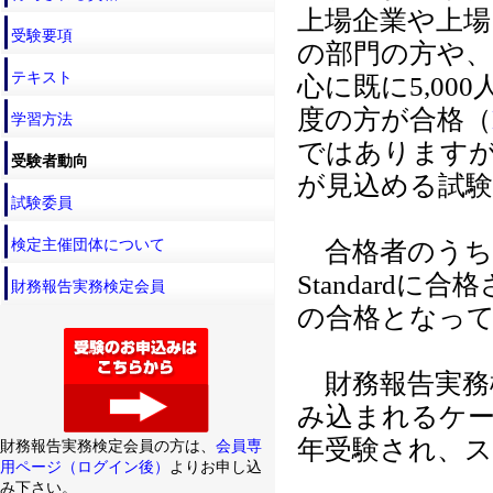
上場企業や上場
受験要項
の部門の方や、
テキスト
心に既に5,0
度の方が合格（
学習方法
ではあります
受験者動向
が見込める試
試験委員
検定主催団体について
合格者のうち、A
Standardに
財務報告実務検定会員
の合格となっ
財務報告実務
み込まれるケ
年受験され、
財務報告実務検定会員の方は、
会員専
用ページ（ログイン後）
よりお申し込
み下さい。