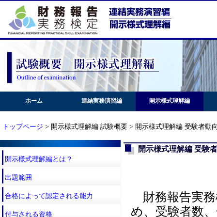
ホーム
連結実務演習編
開示様式理解編
トップページ
> 開示様式理解編 試験概要 > 開示様式理解編 受験者動
開示様式理解編 受験
開示様式理解編とは？
出題範囲
財務報告実務
合格によって認定される能力
め、受験者数
付与される資格